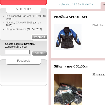
< předchozí
1
2
3
4
5
další >
ř
AKTUALITY
Příslušenství Can-Am 2016
[06. 10
Pláštěnka SPOOL RW1
2015]
Novinky CAN-AM 2015
[06. 04
Pláštěnka
2015]
Peugeot Scooters
[06. 04 2015]
Chcete odebírat
novinky?
Zadejte svůj e-mail:
Facebook
Síťka na nosič 30x30cm
Síťka na no