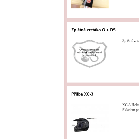
Zp ětné zrcátko O + DS
Zp ětné zr
Přilba XC-3
XC-3 Helm
Skladem po