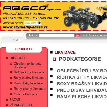
NAJDI
podrobné vyhledáv
HOME
PRODUKTY
LIKVIDACE
PODKATEGORIE
LIKVIDACE
Oblečení přilby boty
likvidace
OBLEČENÍ PŘILBY BO
Řídítka štíty likvidace
ŘÍDÍTKA ŠTÍTY LIKVI
Boxy brašny likvidace
BOXY BRAŠNY LIKVI
Pneu disky likvidace
Rámy plechy likvidace
PNEU DISKY LIKVIDA
Ostatní likvidace
RÁMY PLECHY LIKVI
BAZAR
VÝPRODEJ ND